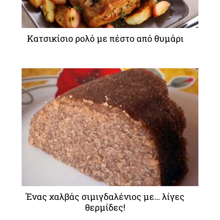
Κατσικίσιο ρολό με πέστο από θυμάρι
Ένας χαλβάς σιμιγδαλένιος με… λίγες
θερμίδες!