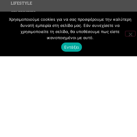
LIFESTYLE
CELEBRITIES
Χρησιμοποιούμε cookies για να σας προσφέρουμε την καλύτερη
MEDIA
δυνατή εμπειρία στη σελίδα μας. Εάν συνεχίσετε να
SOCIAL EVENTS
χρησιμοποιείτε τη σελίδα, θα υποθέσουμε πως είστε
ικανοποιημένοι με αυτό.
CLUBBING
Εντάξει
FASHION
NEWS
ART
ΧΡΗΣΙΜΑ
ΟΡΟΙ ΧΡΗΣΗΣ
ΠΟΛΙΤΙΚΗ COOKIES
ΠΡΟΣΤΑΣΙΑ ΠΡΟΣΩΠΙΚΩΝ ΔΕΔΟΜΕΝΩΝ
ΕΠΙΚΟΙΝΩΝΙΑ