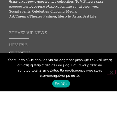
θέματα και φωτογραφίες των celebrities. Το VIP news έχει
πλούσιο φωτογραφικό υλικό και online ενημέρωση για…
Social events, Celebrities, Clubbing, Media,
Art/Cinema/Theater, Fashion, lifestyle, Astra, Best Life.
ΣΤΗΛΕΣ VIP NEWS
LIFESTYLE
CELEBRITIES
Χρησιμοποιούμε cookies για να σας προσφέρουμε την καλύτερη
MEDIA
δυνατή εμπειρία στη σελίδα μας. Εάν συνεχίσετε να
SOCIAL EVENTS
χρησιμοποιείτε τη σελίδα, θα υποθέσουμε πως είστε
ικανοποιημένοι με αυτό.
CLUBBING
Εντάξει
FASHION
NEWS
ART