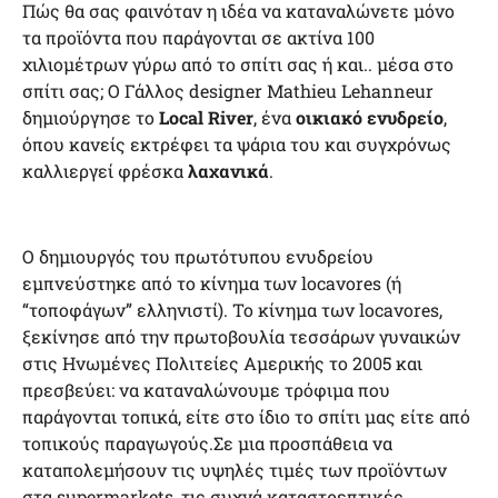
Πώς θα σας φαινόταν η ιδέα να καταναλώνετε μόνο
τα προϊόντα που παράγονται σε ακτίνα 100
χιλιομέτρων γύρω από το σπίτι σας ή και.. μέσα στο
σπίτι σας; Ο Γάλλος designer Mathieu Lehanneur
δημιούργησε το
Local River
, ένα
οικιακό ενυδρείο
,
όπου κανείς εκτρέφει τα ψάρια του και συγχρόνως
καλλιεργεί φρέσκα
λαχανικά
.
Ο δημιουργός του πρωτότυπου ενυδρείου
εμπνεύστηκε από το κίνημα των locavores (ή
“τοποφάγων” ελληνιστί). Το κίνημα των locavores,
ξεκίνησε από την πρωτοβουλία τεσσάρων γυναικών
στις Ηνωμένες Πολιτείες Αμερικής το 2005 και
πρεσβεύει: να καταναλώνουμε τρόφιμα που
παράγονται τοπικά, είτε στο ίδιο το σπίτι μας είτε από
τοπικούς παραγωγούς.Σε μια προσπάθεια να
καταπολεμήσουν τις υψηλές τιμές των προϊόντων
στα supermarkets, τις συχνά καταστρεπτικές