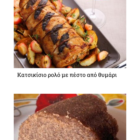
Κατσικίσιο ρολό με πέστο από θυμάρι