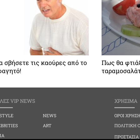
α σβήσετε τις καούρες από το
Πως θα φτιά
φαγητό!
ταραμοσαλάτ
ΛΕΣ VIP NEWS
ΧΡΗΣΙΜΑ
ESTYLE
NEWS
ΟΡΟΙ ΧΡΗΣ
BRITIES
ART
ΠΟΛΙΤΙΚΗ 
IA
ΠΡΟΣΤΑΣΙΑ