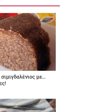
 σιμιγδαλένιος με…
ες!