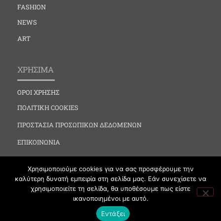
FASHION
NEWS
ART
ΧΡΗΣΙΜΑ
ΟΡΟΙ ΧΡΗΣΗΣ
ΠΟΛΙΤΙΚΗ COOKIES
ΠΡΟΣΤΑΣΙΑ ΠΡΟΣΩΠΙΚΩΝ ΔΕΔΟΜΕΝΩΝ
ΕΠΙΚΟΙΝΩΝΙΑ
Χρησιμοποιούμε cookies για να σας προσφέρουμε την
καλύτερη δυνατή εμπειρία στη σελίδα μας. Εάν συνεχίσετε να
χρησιμοποιείτε τη σελίδα, θα υποθέσουμε πως είστε
ικανοποιημένοι με αυτό.
VIPNEWS.GR © 2019 All Rights Reserved by Vipnews
Εντάξει
Powered by MayaGraphics