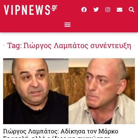
Tag: Γιώργος Λαμπάτος συνέντευξη
Γιώργος Λαμπάτος: Αδίκησα τον Μάρκο