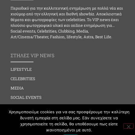
Περιοδικό για την καλλιτεχνική ενημέρωση με πολλά νέα και
χιούμορ από την ελληνική και διεθνή showbiz. Αποκλειστικά
θέματα και φωτογραφίες των celebrities. Το VIP news έχει
πλούσιο φωτογραφικό υλικό και online ενημέρωση για…
Social events, Celebrities, Clubbing, Media,
Art/Cinema/Theater, Fashion, lifestyle, Astra, Best Life.
ΣΤΗΛΕΣ VIP NEWS
LIFESTYLE
CELEBRITIES
MEDIA
SOCIAL EVENTS
CLUBBING
Χρησιμοποιούμε cookies για να σας προσφέρουμε την καλύτερη
FASHION
δυνατή εμπειρία στη σελίδα μας. Εάν συνεχίσετε να
χρησιμοποιείτε τη σελίδα, θα υποθέσουμε πως είστε
NEWS
ικανοποιημένοι με αυτό.
ART