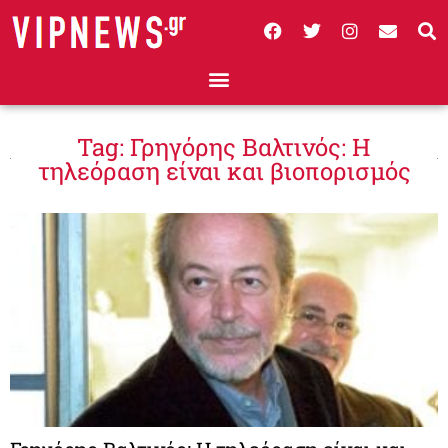
Tag: Γρηγόρης Βαλτινός: Η
τηλεόραση είναι και βιοπορισμός