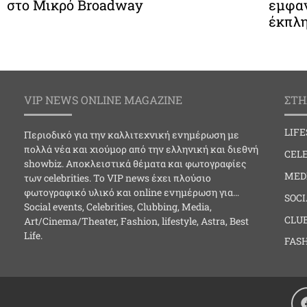
στο Μικρό Broadway
εμφαν
έκπλη
VIP NEWS ONLINE MAGAZINE
ΣΤΗ
LIF
Περιοδικό για την καλλιτεχνική ενημέρωση με
πολλά νέα και χιούμορ από την ελληνική και διεθνή
CELE
showbiz. Αποκλειστικά θέματα και φωτογραφίες
MED
των celebrities. Το VIP news έχει πλούσιο
φωτογραφικό υλικό και online ενημέρωση για…
SOC
Social events, Celebrities, Clubbing, Media,
CLU
Art/Cinema/Theater, Fashion, lifestyle, Astra, Best
Life.
FAS