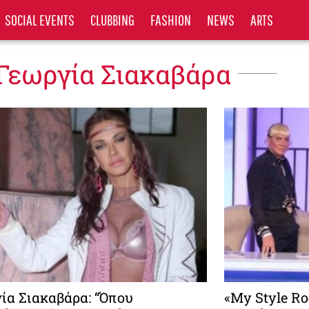
SOCIAL EVENTS
CLUBBING
FASHION
NEWS
ARTS
 Γεωργία Σιακαβάρα
ία Σιακαβάρα: “Όπου
«My Style Ro