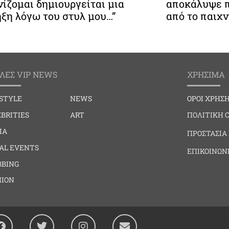
ίζομαι δημιουργείται μια
αποκάλυψε π
ξη λόγω του στυλ μου…”
από το παιχνί
ΛΕΣ VIP NEWS
ΧΡΗΣΙΜΑ
ESTYLE
NEWS
ΟΡΟΙ ΧΡΗΣ
BRITIES
ART
ΠΟΛΙΤΙΚΗ 
IA
ΠΡΟΣΤΑΣΙΑ
IAL EVENTS
ΕΠΙΚΟΙΝΩΝ
BBING
HION