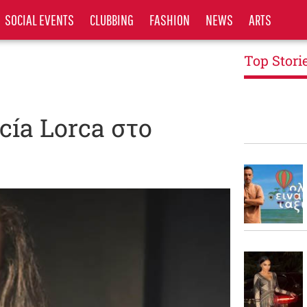
SOCIAL EVENTS
CLUBBING
FASHION
NEWS
ARTS
Top Stori
cía Lorca στο