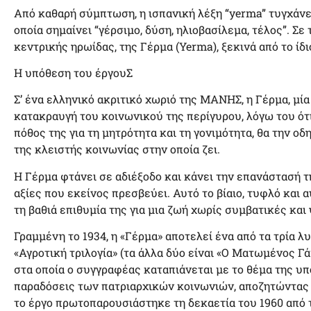
Από καθαρή σύμπτωση, η ισπανική λέξη “yerma” τυγχάνει
οποία σημαίνει “γέρσιμο, δύση, ηλιοβασίλεμα, τέλος”. Σε 
κεντρικής ηρωίδας, της Γέρμα (Yerma), ξεκινά από το ίδ
Η υπόθεση του έργουΣ
Σ’ ένα ελληνικό ακριτικό χωριό της ΜΑΝΗΣ, η Γέρμα, μία
κατακραυγή του κοινωνικού της περίγυρου, λόγω του ότι 
πόθος της για τη μητρότητα και τη γονιμότητα, θα την οδ
της κλειστής κοινωνίας στην οποία ζει.
Η Γέρμα φτάνει σε αδιέξοδο και κάνει την επανάστασή τη
αξίες που εκείνος πρεσβεύει. Αυτό το βίαιο, τυφλό και
τη βαθιά επιθυμία της για μια ζωή χωρίς συμβατικές κα
Γραμμένη το 1934, η «Γέρμα» αποτελεί ένα από τα τρία λ
«Αγροτική τριλογία» (τα άλλα δύο είναι «Ο Ματωμένος Γά
στα οποία ο συγγραφέας καταπιάνεται με το θέμα της υπ
παραδόσεις των πατριαρχικών κοινωνιών, αποζητώντας τ
το έργο πρωτοπαρουσιάστηκε τη δεκαετία του 1960 από 