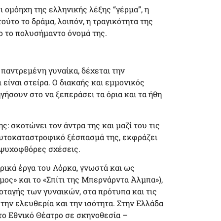
 ομόηχη της ελληνικής λέξης “γέρμα”, η
τούτο το δράμα, λοιπόν, η τραγικότητα της
ιο το πολυσήμαντο όνομά της.
 παντρεμένη γυναίκα, δέχεται την
είναι στείρα. Ο διακαής και εμμονικός
ηγήσουν στο να ξεπεράσει τα όρια και τα ήθη
ς: σκοτώνει τον άντρα της και μαζί του τις
 αυτοκαταστροφικό ξέσπασμά της, εκφράζει
ι ψυχοφθόρες σχέσεις.
υρικά έργα του Λόρκα, γνωστά και ως
μος» και το «Σπίτι της Μπερνάρντα Άλμπα»),
οταγής των γυναικών, στα πρότυπα και τις
ην ελευθερία και την ισότητα. Στην Ελλάδα
το Εθνικό Θέατρο σε σκηνοθεσία –