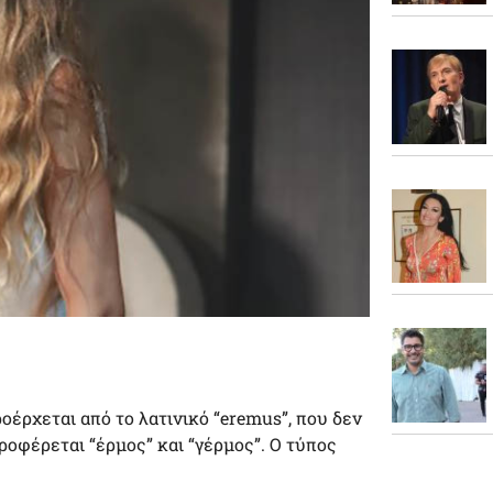
οέρχεται από το λατινικό “eremus”, που δεν
 προφέρεται “έρμος” και “γέρμος”. Ο τύπος