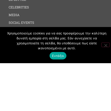
CELEBRITIES
MEDIA
SOCIAL EVENTS
CLUBBING
Χρησιμοποιούμε cookies για να σας προσφέρουμε την καλύτερη
FASHION
δυνατή εμπειρία στη σελίδα μας. Εάν συνεχίσετε να
χρησιμοποιείτε τη σελίδα, θα υποθέσουμε πως είστε
NEWS
ικανοποιημένοι με αυτό.
ART
Εντάξει
ΧΡΗΣΙΜΑ
ΟΡΟΙ ΧΡΗΣΗΣ
ΠΟΛΙΤΙΚΗ COOKIES
ΠΡΟΣΤΑΣΙΑ ΠΡΟΣΩΠΙΚΩΝ ΔΕΔΟΜΕΝΩΝ
ΕΠΙΚΟΙΝΩΝΙΑ