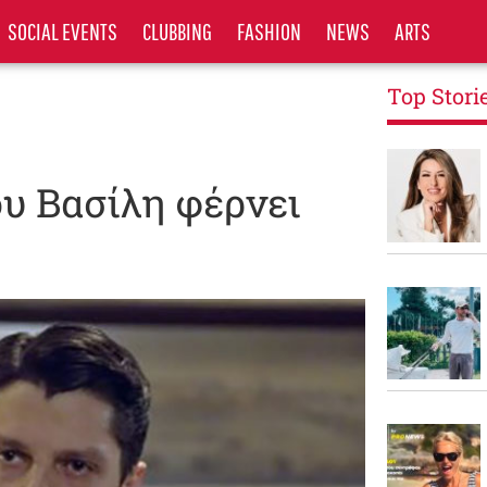
SOCIAL EVENTS
CLUBBING
FASHION
NEWS
ARTS
Top Stori
υ Βασίλη φέρνει