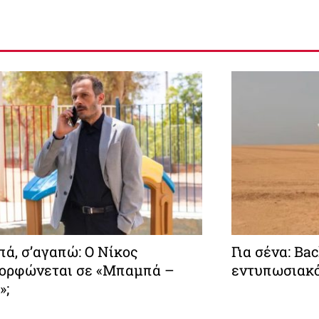
ά, σ’αγαπώ: O Νίκος
Για σένα: Ba
ορφώνεται σε «Μπαμπά –
εντυπωσιακό
»;