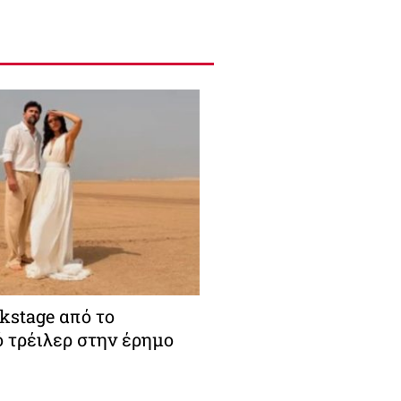
ckstage από το
 τρέιλερ στην έρημο