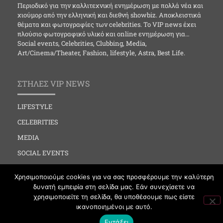
Περιοδικό για την καλλιτεχνική ενημέρωση με πολλά νέα και
χιούμορ από την ελληνική και διεθνή showbiz. Αποκλειστικά
θέματα και φωτογραφίες των celebrities. Το VIP news έχει
πλούσιο φωτογραφικό υλικό και online ενημέρωση για…
Social events, Celebrities, Clubbing, Media,
Art/Cinema/Theater, Fashion, lifestyle, Astra, Best Life.
ΣΤΗΛΕΣ VIP NEWS
LIFESTYLE
CELEBRITIES
MEDIA
SOCIAL EVENTS
CLUBBING
Χρησιμοποιούμε cookies για να σας προσφέρουμε την καλύτερη
FASHION
δυνατή εμπειρία στη σελίδα μας. Εάν συνεχίσετε να
χρησιμοποιείτε τη σελίδα, θα υποθέσουμε πως είστε
NEWS
ικανοποιημένοι με αυτό.
ART
Εντάξει