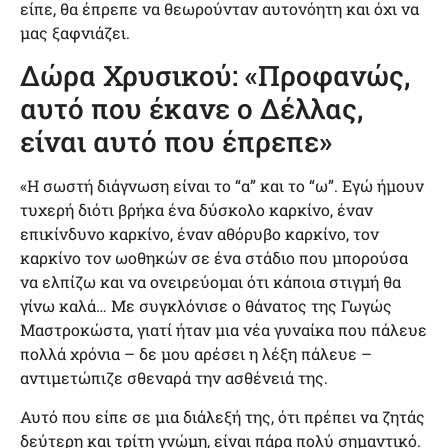
είπε, θα έπρεπε να θεωρούνταν αυτονόητη και όχι να
μας ξαφνιάζει.
Δώρα Χρυσικού: «Προφανώς,
αυτό που έκανε ο Δέλλας,
είναι αυτό που έπρεπε»
«Η σωστή διάγνωση είναι το “α” και το “ω”. Εγώ ήμουν
τυχερή διότι βρήκα ένα δύσκολο καρκίνο, έναν
επικίνδυνο καρκίνο, έναν αθόρυβο καρκίνο, τον
καρκίνο τον ωοθηκών σε ένα στάδιο που μπορούσα
να ελπίζω και να ονειρεύομαι ότι κάποια στιγμή θα
γίνω καλά… Με συγκλόνισε ο θάνατος της Γωγώς
Μαστροκώστα, γιατί ήταν μια νέα γυναίκα που πάλευε
πολλά χρόνια – δε μου αρέσει η λέξη πάλευε –
αντιμετώπιζε σθεναρά την ασθένειά της.
Αυτό που είπε σε μια διάλεξή της, ότι πρέπει να ζητάς
δεύτερη και τρίτη γνώμη, είναι πάρα πολύ σημαντικό.