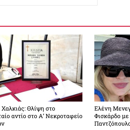
 Χαλκιάς: Θλίψη στο
Ελένη Μενεγ
αίο αντίο στο Α’ Νεκροταφείο
Φισκάρδο με
ών
Παντζόπουλ