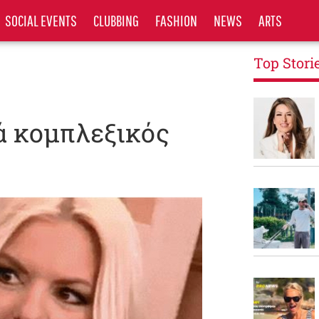
SOCIAL EVENTS
CLUBBING
FASHION
NEWS
ARTS
Top Stori
ιά κομπλεξικός