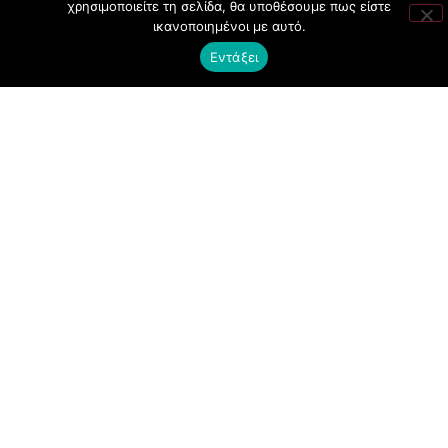
χρησιμοποιείτε τη σελίδα, θα υποθέσουμε πως είστε
CLUBBING
ικανοποιημένοι με αυτό.
FASHION
Εντάξει
NEWS
ART
ΧΡΗΣΙΜΑ
ΟΡΟΙ ΧΡΗΣΗΣ
ΠΟΛΙΤΙΚΗ COOKIES
ΠΡΟΣΤΑΣΙΑ ΠΡΟΣΩΠΙΚΩΝ ΔΕΔΟΜΕΝΩΝ
ΕΠΙΚΟΙΝΩΝΙΑ
VIPNEWS.GR © 2019 All Rights Reserved by Vipnews