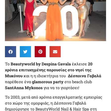
Το
Beautyworld by Despina Gavala
έκλεισε
20
χρόνια επιτυχημένης παρουσίας στο νησί της
Μυκόνου
και η η ιδιοκτήτρια του
Δέσποινα Γαβαλά
παρέθεσε ένα
glamorous party
στο beach club
SantAnna
Mykonos
για να το γιορτάσει!
To 2003, μετά από χρόνια επαγγελματικής εμπειρίας
στο χώρο της ομορφιάς, η Δέσποινα Γαβαλά
δημιούργησε το BeautyWorld Nail & Hair Spa στη