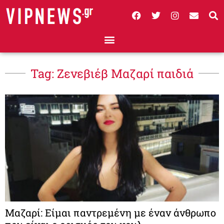
Tag: Ζενεβιέβ Μαζαρί παιδιά
Μαζαρί: Είμαι παντρεμένη με έναν άνθρωπο