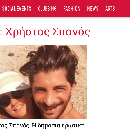
SOCIAL EVENTS
CLUBBING
FASHION
NEWS
ARTS
: Xρήστος Σπανός
ος Σπανός: Η δημόσια ερωτική