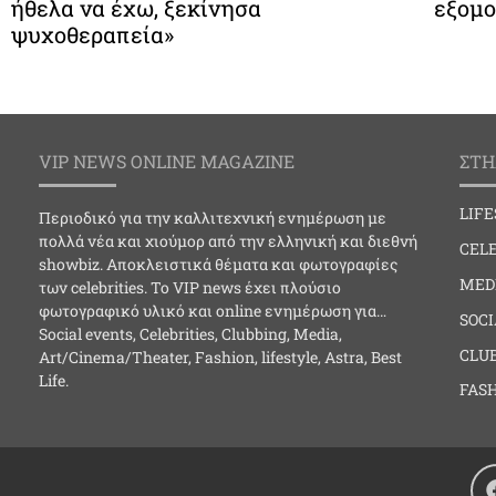
ήθελα να έχω, ξεκίνησα
εξομο
ψυχοθεραπεία»
VIP NEWS ONLINE MAGAZINE
ΣΤΗ
LIF
Περιοδικό για την καλλιτεχνική ενημέρωση με
πολλά νέα και χιούμορ από την ελληνική και διεθνή
CELE
showbiz. Αποκλειστικά θέματα και φωτογραφίες
MED
των celebrities. Το VIP news έχει πλούσιο
φωτογραφικό υλικό και online ενημέρωση για…
SOC
Social events, Celebrities, Clubbing, Media,
CLU
Art/Cinema/Theater, Fashion, lifestyle, Astra, Best
Life.
FAS