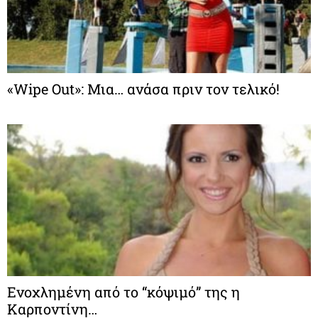
«Wipe Out»: Μια… ανάσα πριν τον τελικό!
Ενοχλημένη από το “κόψιμό” της η
Καρποντίνη…