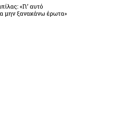
ίλας: «Γι’ αυτό
α μην ξανακάνω έρωτα»