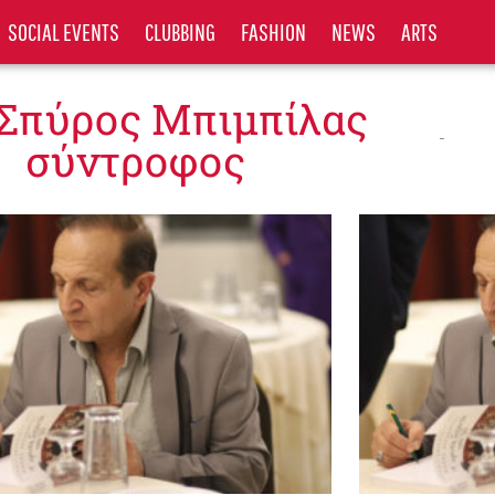
SOCIAL EVENTS
CLUBBING
FASHION
NEWS
ARTS
 Σπύρος Μπιμπίλας
σύντροφος