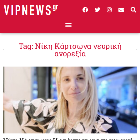
Tag: Νίκη Κάρτσωνα νευρική
ανορεξία