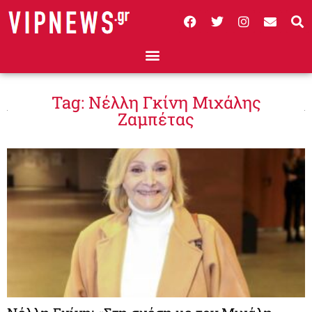
Tag: Νέλλη Γκίνη Μιχάλης
Ζαμπέτας