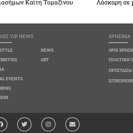
ιασήμων Καίτη Τομαζίνου
Λάσκαρη σε 
ΛΕΣ VIP NEWS
ΧΡΗΣΙΜΑ
ESTYLE
NEWS
ΟΡΟΙ ΧΡΗΣ
BRITIES
ART
ΠΟΛΙΤΙΚΗ 
IA
ΠΡΟΣΤΑΣΙΑ
IAL EVENTS
ΕΠΙΚΟΙΝΩΝ
BBING
HION