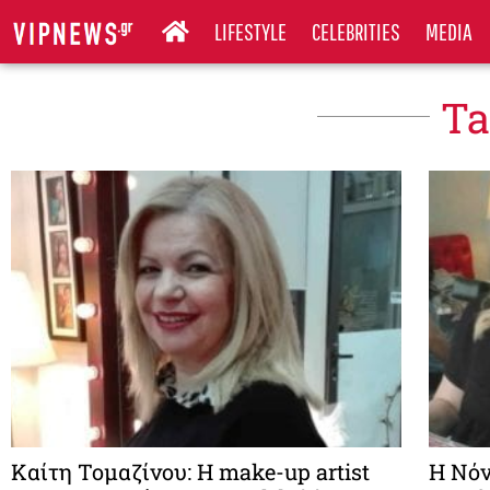
LIFESTYLE
CELEBRITIES
MEDIA
Ta
Καίτη Τομαζίνου: Η make-up artist
Η Νόν