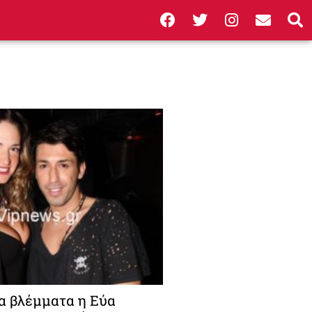
α βλέμματα η Εύα