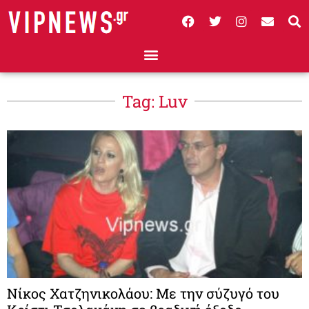
Tag: Luv
Νίκος Χατζηνικολάου: Με την σύζυγό του