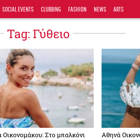
SOCIAL EVENTS
CLUBBING
FASHION
NEWS
ARTS
Tag: Γύθειο
 Οικονομάκου: Στο μπαλκόνι
Αθηνά Οικον