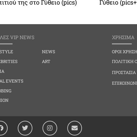
ιτιού της στο Γύθειο (pics)
Γύθειο (pics+
ΛΕΣ VIP NEWS
ΧΡΗΣΙΜΑ
ESTYLE
NEWS
ΟΡΟΙ ΧΡΗΣ
BRITIES
ART
ΠΟΛΙΤΙΚΗ 
IA
ΠΡΟΣΤΑΣΙΑ
IAL EVENTS
ΕΠΙΚΟΙΝΩΝ
BBING
HION