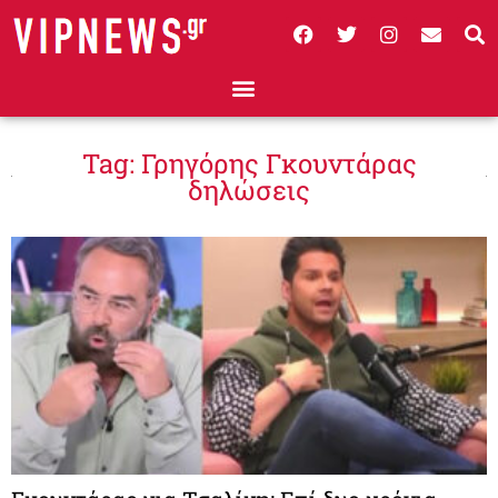
Tag: Γρηγόρης Γκουντάρας
δηλώσεις