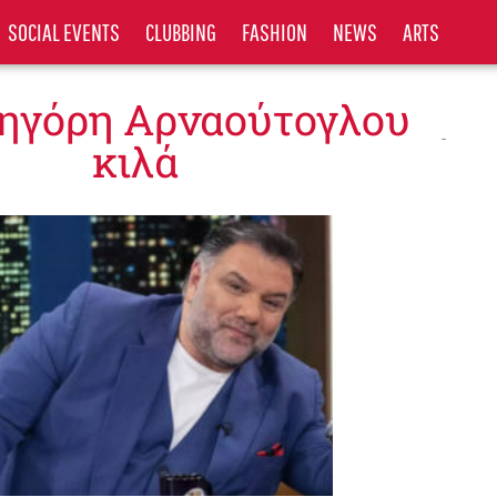
SOCIAL EVENTS
CLUBBING
FASHION
NEWS
ARTS
ρηγόρη Αρναούτογλου
κιλά