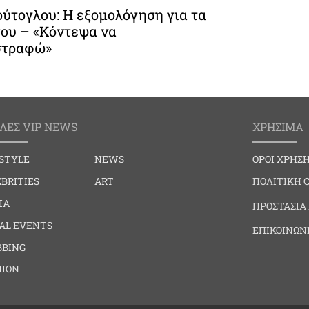
ύτογλου: Η εξομολόγηση για τα
του – «Κόντεψα να
στραφώ»
ΛΕΣ VIP NEWS
ΧΡΗΣΙΜΑ
ESTYLE
NEWS
ΟΡΟΙ ΧΡΗΣ
BRITIES
ART
ΠΟΛΙΤΙΚΗ 
IA
ΠΡΟΣΤΑΣΙΑ
IAL EVENTS
ΕΠΙΚΟΙΝΩΝ
BBING
HION