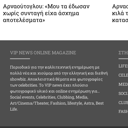
Αρναούτογλου: «Μου τα έδωσαν
Αρναο
χωρίς συνταγή είχα άσχημα
κιλά 
αποτελέσματα»
κατα
VIP NEWS ONLINE MAGAZINE
ΣΤΗ
LIF
Περιοδικό για την καλλιτεχνική ενημέρωση με
πολλά νέα και χιούμορ από την ελληνική και διεθνή
CELE
showbiz. Αποκλειστικά θέματα και φωτογραφίες
MED
των celebrities. Το VIP news έχει πλούσιο
φωτογραφικό υλικό και online ενημέρωση για…
SOC
Social events, Celebrities, Clubbing, Media,
CLU
Art/Cinema/Theater, Fashion, lifestyle, Astra, Best
Life.
FAS