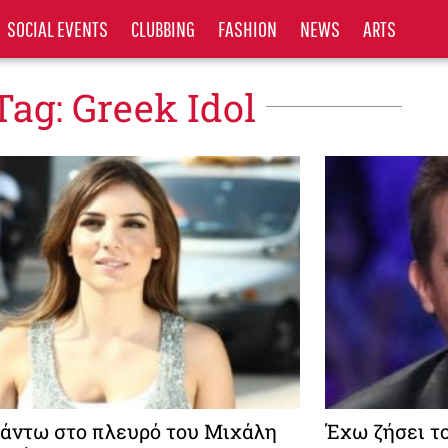
SOCIAL EVENTS
CLUBBING
FASHION
NEWS
ARTS
Tag: Greek Idol
άντω στο πλευρό του Μιχάλη
Έχω ζήσει τ