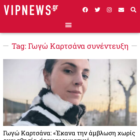
Tag: Γωγώ Καρτσάνα συνέντευξη
Γωγώ Καρτσάνα: «Έκανα την άμβλωση χωρίς