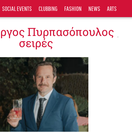
SOCIAL EVENTS
CLUBBING
FASHION
NEWS
ARTS
ώργος Πυρπασόπουλος
σειρές