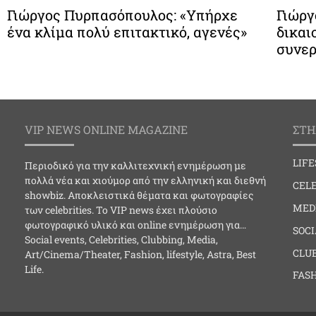
Γιώργος Πυρπασόπουλος: «Υπήρχε
Γιώργ
ένα κλίμα πολύ επιτακτικό, αγενές»
δικαι
συνε
VIP NEWS ONLINE MAGAZINE
ΣΤΗ
LIF
Περιοδικό για την καλλιτεχνική ενημέρωση με
πολλά νέα και χιούμορ από την ελληνική και διεθνή
CELE
showbiz. Αποκλειστικά θέματα και φωτογραφίες
MED
των celebrities. Το VIP news έχει πλούσιο
φωτογραφικό υλικό και online ενημέρωση για…
SOC
Social events, Celebrities, Clubbing, Media,
CLU
Art/Cinema/Theater, Fashion, lifestyle, Astra, Best
Life.
FAS