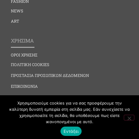
FASHION
NEWS
ART
ΧΡΗΣΙΜΑ
ΟΡΟΙ ΧΡΗΣΗΣ
ΠΟΛΙΤΙΚΗ COOKIES
ΠΡΟΣΤΑΣΙΑ ΠΡΟΣΩΠΙΚΩΝ ΔΕΔΟΜΕΝΩΝ
ΕΠΙΚΟΙΝΩΝΙΑ
Χρησιμοποιούμε cookies για να σας προσφέρουμε την
καλύτερη δυνατή εμπειρία στη σελίδα μας. Εάν συνεχίσετε να
χρησιμοποιείτε τη σελίδα, θα υποθέσουμε πως είστε
ικανοποιημένοι με αυτό.
VIPNEWS.GR © 2019 All Rights Reserved by Vipnews
Εντάξει
Powered by MayaGraphics