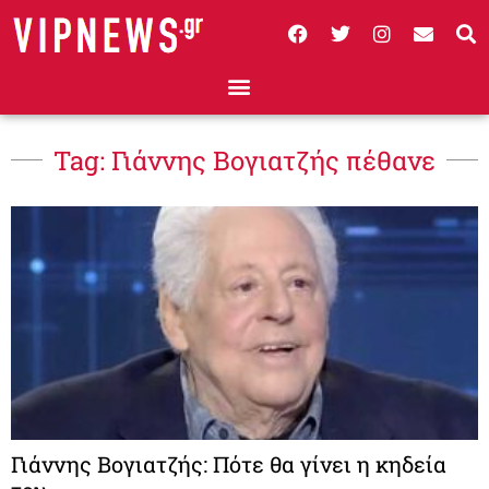
Tag: Γιάννης Βογιατζής πέθανε
Γιάννης Βογιατζής: Πότε θα γίνει η κηδεία