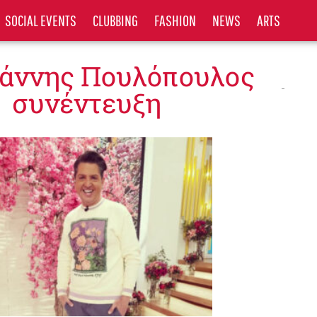
SOCIAL EVENTS
CLUBBING
FASHION
NEWS
ARTS
Γιάννης Πουλόπουλος
συνέντευξη