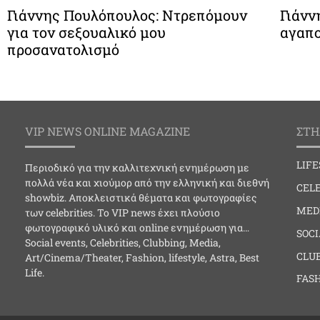
Γιάννης Πουλόπουλος: Ντρεπόμουν
Γιάνν
για τον σεξουαλικό μου
αγαπο
προσανατολισμό
VIP NEWS ONLINE MAGAZINE
ΣΤΗ
LIF
Περιοδικό για την καλλιτεχνική ενημέρωση με
πολλά νέα και χιούμορ από την ελληνική και διεθνή
CELE
showbiz. Αποκλειστικά θέματα και φωτογραφίες
MED
των celebrities. Το VIP news έχει πλούσιο
φωτογραφικό υλικό και online ενημέρωση για…
SOC
Social events, Celebrities, Clubbing, Media,
CLU
Art/Cinema/Theater, Fashion, lifestyle, Astra, Best
Life.
FAS