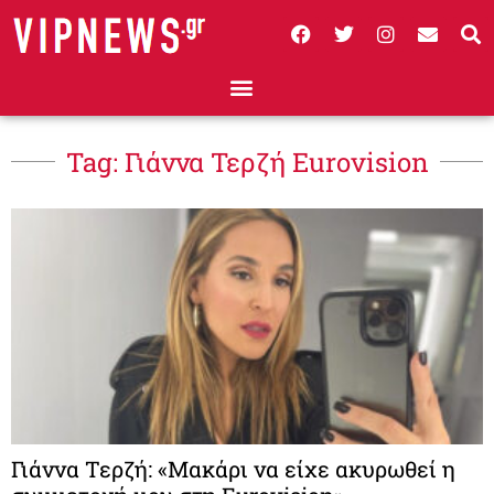
Tag: Γιάννα Τερζή Eurovision
Γιάννα Τερζή: «Μακάρι να είχε ακυρωθεί η