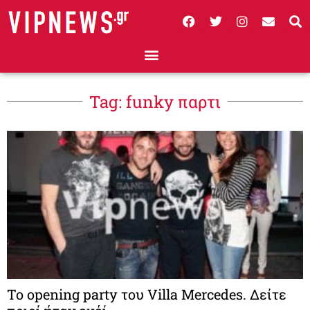
Tag: funky παρτι
To opening party του Villa Mercedes. Δείτε