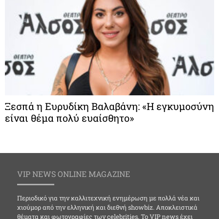
Ξεσπά η Ευρυδίκη Βαλαβάνη: «Η εγκυμοσύνη
είναι θέμα πολύ ευαίσθητο»
VIP NEWS ONLINE MAGAZINE
Περιοδικό για την καλλιτεχνική ενημέρωση με πολλά νέα και
χιούμορ από την ελληνική και διεθνή showbiz. Αποκλειστικά
θέματα και φωτογραφίες των celebrities. Το VIP news έχει