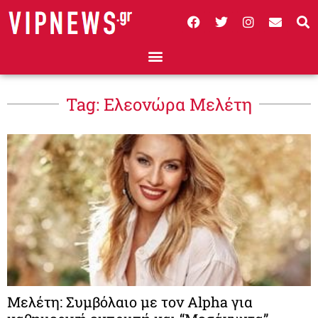
Tag: Ελεονώρα Μελέτη
Μελέτη: Συμβόλαιο με τον Alpha για