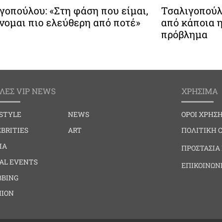
γοπούλου: «Στη φάση που είμαι,
Τσαλιγοπούλ
νομαι πιο ελεύθερη από ποτέ»
από κάποια η
πρόβλημα
ΛΕΣ VIP NEWS
ΧΡΗΣΙΜΑ
ESTYLE
NEWS
ΟΡΟΙ ΧΡΗΣ
BRITIES
ART
ΠΟΛΙΤΙΚΗ 
IA
ΠΡΟΣΤΑΣΙΑ
IAL EVENTS
ΕΠΙΚΟΙΝΩΝ
BBING
HION