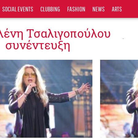
SOCIAL EVENTS
CLUBBING
FASHION
NEWS
ARTS
Ελένη Τσαλιγοπούλου
συνέντευξη