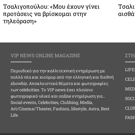
Τσαλιγοπούλου: «Μου έχουν γίνει
Τσαλι
προτάσεις να βρίσκομαι στην
αισθά
τηλεόραση»
VIP NEWS ONLINE MAGAZINE
ΣΤΗ
LIF
Περιοδικό για την καλλιτεχνική ενημέρωση με
πολλά νέα και χιούμορ από την ελληνική και διεθνή
CELE
showbiz. Αποκλειστικά θέματα και φωτογραφίες
MED
των celebrities. Το VIP news έχει πλούσιο
φωτογραφικό υλικό και online ενημέρωση για…
SOC
Social events, Celebrities, Clubbing, Media,
CLU
Art/Cinema/Theater, Fashion, lifestyle, Astra, Best
Life.
FAS