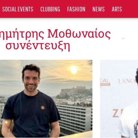
SOCIAL EVENTS
CLUBBING
FASHION
NEWS
ARTS
Δημήτρης Μοθωναίος
συνέντευξη