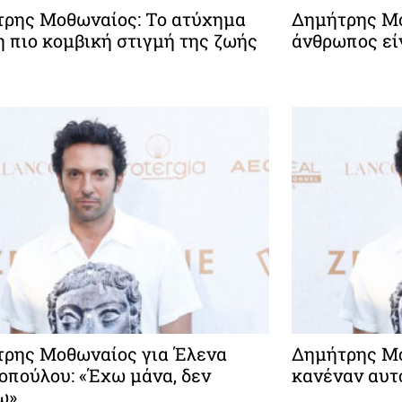
ρης Μοθωναίος: Το ατύχημα
Δημήτρης Μο
η πιο κομβική στιγμή της ζωής
άνθρωπος εί
ρης Μοθωναίος για Έλενα
Δημήτρης Μο
οπούλου: «Έχω μάνα, δεν
κανέναν αυτ
ω»