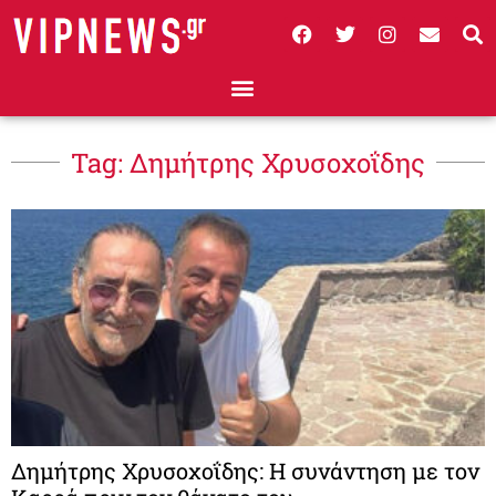
Tag: Δημήτρης Χρυσοχοΐδης
Δημήτρης Χρυσοχοΐδης: Η συνάντηση με τον