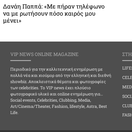
Δανάη Παππά: «Με πήραν τηλέφωνο
να με ρωτήσουν πόσο καιρός μου
μένει»
VIP NEWS ONLINE MAGAZINE
ΣΤΗ
LIF
Περιοδικό για την καλλιτεχνική ενημέρωση με
πολλά νέα και χιούμορ από την ελληνική και διεθνή
CELE
showbiz. Αποκλειστικά θέματα και φωτογραφίες
MED
των celebrities. Το VIP news έχει πλούσιο
φωτογραφικό υλικό και online ενημέρωση για…
SOC
Social events, Celebrities, Clubbing, Media,
CLU
Art/Cinema/Theater, Fashion, lifestyle, Astra, Best
Life.
FAS