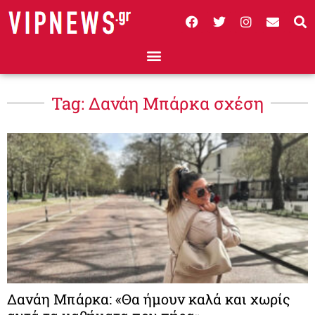
Tag: Δανάη Μπάρκα σχέση
Δανάη Μπάρκα: «Θα ήμουν καλά και χωρίς