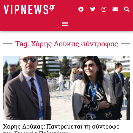
Tag: Χάρης Δούκας σύντροφος
Χάρης Δούκας: Παντρεύεται τη σύντροφό