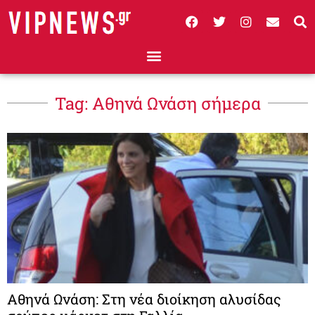
Tag: Αθηνά Ωνάση σήμερα
Αθηνά Ωνάση: Στη νέα διοίκηση αλυσίδας