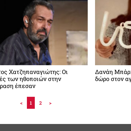
ος Χατζηπαναγιώτης: Οι
Δανάη Μπάρκ
ές των ηθοποιών στην
δώρο στον α
ραση έπεσαν
<
1
2
>