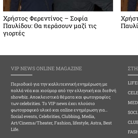
Χρήστος Φερεντίνος – Σοφία
Χρήστ
Παυλίδου: Θα περάσουν μαζί τις
Παυλί
γιορτές
VIP NEWS ONLINE MAGAZINE
ΣΤΗ
LIF
Περιοδικό για την καλλιτεχνική ενημέρωση με
πολλά νέα και χιούμορ από την ελληνική και διεθνή
CELE
showbiz. Αποκλειστικά θέματα και φωτογραφίες
MED
των celebrities. Το VIP news έχει πλούσιο
φωτογραφικό υλικό και online ενημέρωση για…
SOC
Social events, Celebrities, Clubbing, Media,
CLU
Art/Cinema/Theater, Fashion, lifestyle, Astra, Best
Life.
FAS