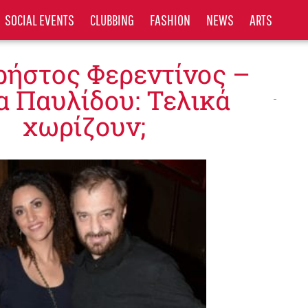
SOCIAL EVENTS
CLUBBING
FASHION
NEWS
ARTS
ρήστος Φερεντίνος –
α Παυλίδου: Τελικά
χωρίζουν;