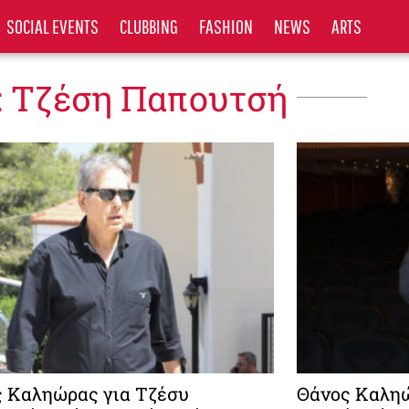
SOCIAL EVENTS
CLUBBING
FASHION
NEWS
ARTS
: Τζέση Παπουτσή
 Καληώρας για Τζέσυ
Θάνος Καληώ