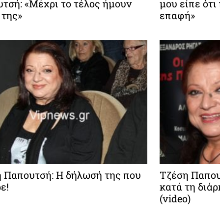
τσή: «Μέχρι το τέλος ήμουν
μου είπε ότι
 της»
επαφή»
 Παπουτσή: Η δήλωσή της που
Τζέση Παπου
ε!
κατά τη διά
(video)