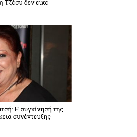
 η Τζέσυ δεν είχε
τσή: Η συγκίνησή της
ρκεια συνέντευξης