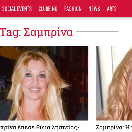
SOCIAL EVENTS
CLUBBING
FASHION
NEWS
ARTS
Tag: Σαμπρίνα
πρίνα έπεσε θύμα ληστείας-
Σαμπρίνα: Η