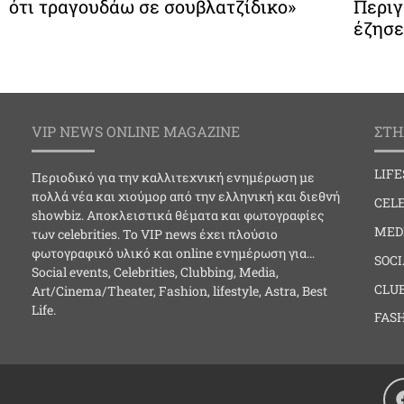
ότι τραγουδάω σε σουβλατζίδικο»
Περιγ
έζησε
VIP NEWS ONLINE MAGAZINE
ΣΤΗ
LIF
Περιοδικό για την καλλιτεχνική ενημέρωση με
πολλά νέα και χιούμορ από την ελληνική και διεθνή
CELE
showbiz. Αποκλειστικά θέματα και φωτογραφίες
MED
των celebrities. Το VIP news έχει πλούσιο
φωτογραφικό υλικό και online ενημέρωση για…
SOC
Social events, Celebrities, Clubbing, Media,
CLU
Art/Cinema/Theater, Fashion, lifestyle, Astra, Best
Life.
FAS