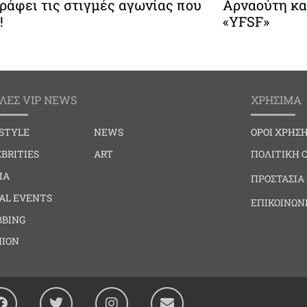
ράφει τις στιγμές αγωνίας που
Αρναούτη κα
!
«YFSF»
ΛΕΣ VIP NEWS
ΧΡΗΣΙΜΑ
ESTYLE
NEWS
ΟΡΟΙ ΧΡΗΣ
BRITIES
ART
ΠΟΛΙΤΙΚΗ 
IA
ΠΡΟΣΤΑΣΙΑ
IAL EVENTS
ΕΠΙΚΟΙΝΩΝ
BBING
HION