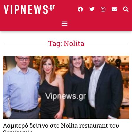
Tag: Νolita
Λαμπερό δείπνο στο Νolita restaurant του