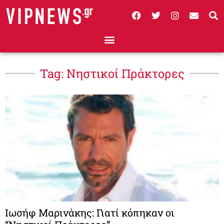
Tag: Νηστικοί Πράκτορες
Ιωσήφ Μαρινάκης: Γιατί κόπηκαν οι